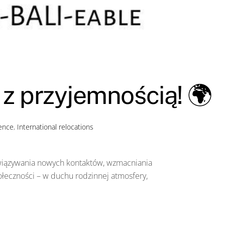
 z przyjemnością! 🌍
ence
,
International relocations
nawiązywania nowych kontaktów, wzmacniania
ołeczności – w duchu rodzinnej atmosfery,