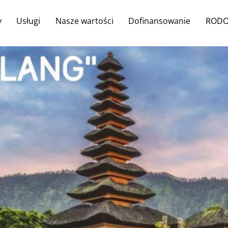
Back
y
Usługi
Nasze wartości
Dofinansowanie
ROD
To
Top