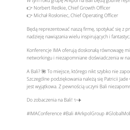
W tym roku grupę Arkpol na Bali będą godnie rep
👉 Norbert Redkie, Chief Growth Officer
👉 Michał Rosłoniec, Chief Operating Officer
Będą reprezentować naszą firmę, spotykać się z p
nadzieję nawiązania wielu inspirujących i fantasty
Konferencje IMA oferują doskonałą równowagę mi
networkingu i niezapomniane doświadczenia w nap
A Bali? 🌺 To miejsce, którego nikt szybko nie zap
Szczególne podziękowania należą się Patricii Jade 
jest wyjątkowa. Z pewnością uczyni Bali niezapo
Do zobaczenia na Bali! ✨✈️
#IMAConference #Bali #ArkpolGroup #GlobalMobi