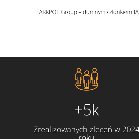
ARKPOL Group – dumnym członkiem IA
+5k
Zrealizowanych zleceń w 202
roku