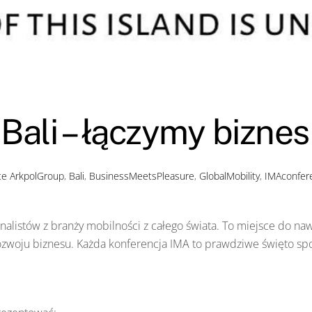
ali – łączymy biznes
ce
ArkpolGroup
,
Bali
,
BusinessMeetsPleasure
,
GlobalMobility
,
IMAconfer
jonalistów z branży mobilności z całego świata. To miejsce do 
 rozwoju biznesu. Każda konferencja IMA to prawdziwe święto sp