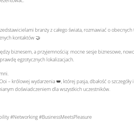
rezentować:
rzedstawicielami branży z całego świata, rozmawiać o obecnych
cznych kontaktów 🤝
ędzy biznesem, a przyjemnością: mocne sesje biznesowe, nowoc
rawdę egzotycznych lokalizacjach.
omni.
Ooi – królowej wydarzenia 👑, której pasja, dbałość o szczegół
mnianym doświadczeniem dla wszystkich uczestników.
lity #Networking #BusinessMeetsPleasure