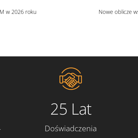
M w 2026 roku
Nowe oblicze ws
25 Lat
4
Doświadczenia