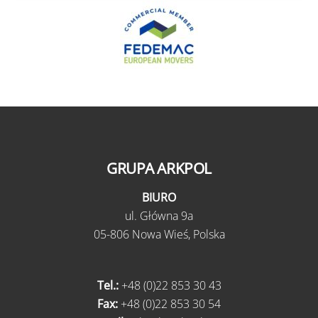
GRUPA ARKPOL
BIURO
ul.
Główna 9a
05-806 Nowa Wieś,
Polska
Tel.:
+48 (0)22 853 30 43
Fax:
+48 (0)22 853 30 54