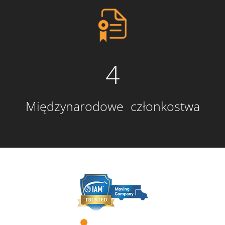
4
Międzynarodowe członkostwa