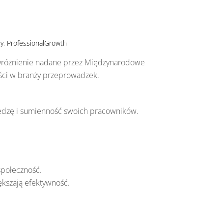
ry
,
ProfessionalGrowth
 wyróżnienie nadane przez Międzynarodowe
ści w branży przeprowadzek.
iedzę i sumienność swoich pracowników.
społeczność.
ększają efektywność.