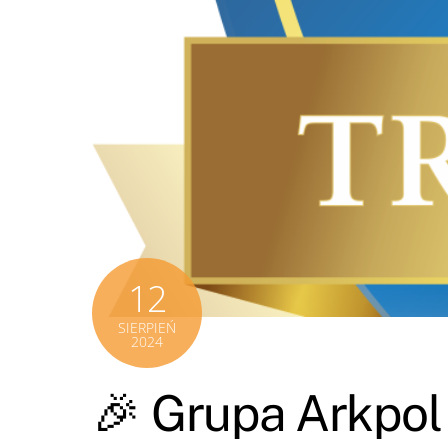
12
SIERPIEŃ
2024
🎉 Grupa Arkpol