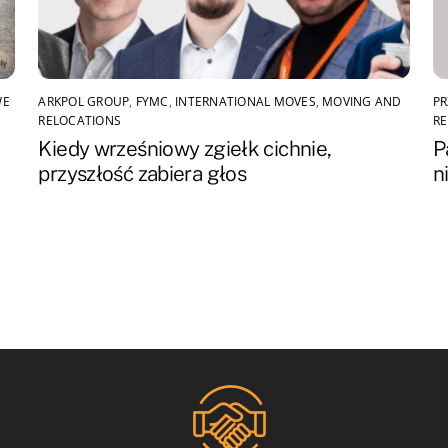
WE
ARKPOL GROUP
,
FYMC
,
INTERNATIONAL MOVES
,
MOVING AND
P
RELOCATIONS
RE
Kiedy wrześniowy zgiełk cichnie,
P
przyszłość zabiera głos
n