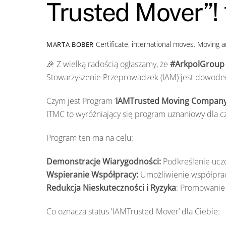
Trusted Mover”! 
Certificate
,
international moves
,
Moving a
MARTA BOBER
🎉 Z wielką radością ogłaszamy, że
#ArkpolGroup
Stowarzyszenie Przeprowadzek (IAM) jest dowode
Czym jest Program ’
IAMTrusted Moving Company
ITMC to wyróżniający się program uznaniowy dla 
Program ten ma na celu:
Demonstracje Wiarygodności:
Podkreślenie ucz
Wspieranie Współpracy:
Umożliwienie współprac
Redukcja Nieskuteczności i Ryzyka
: Promowanie 
Co oznacza status 'IAMTrusted Mover’ dla Ciebie: