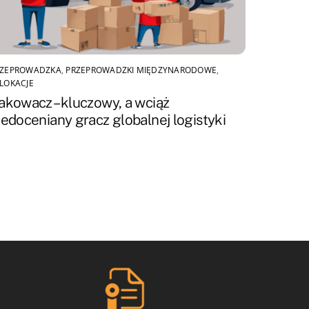
RZEPROWADZKA
,
PRZEPROWADZKI MIĘDZYNARODOWE
,
LOKACJE
akowacz – kluczowy, a wciąż
iedoceniany gracz globalnej logistyki