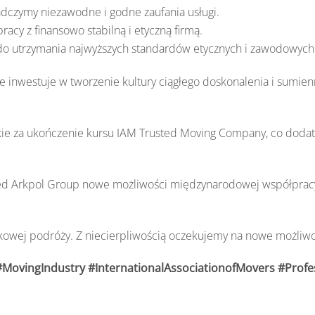
dczymy niezawodne i godne zaufania usługi.
cy z finansowo stabilną i etyczną firmą.
o utrzymania najwyższych standardów etycznych i zawodowych
 inwestuje w tworzenie kultury ciągłego doskonalenia i sumien
dkie za ukończenie kursu IAM Trusted Moving Company, co dod
rzed Arkpol Group nowe możliwości międzynarodowej współprac
ątkowej podróży. Z niecierpliwością oczekujemy na nowe możliwo
#MovingIndustry
#InternationalAssociationofMovers
#Profe