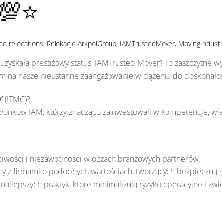
💯⭐️
nd relocations
,
Relokacje
ArkpolGroup
,
IAMTrustedMover
,
MovingIndust
uzyskała prestiżowy status 'IAMTrusted Mover’! To zaszczytne
m na nasze nieustanne zaangażowanie w dążeniu do doskonało
’
(ITMC)?
członków IAM, którzy znacząco zainwestowali w kompetencje, w
ciwości i niezawodności w oczach branżowych partnerów.
y z firmami o podobnych wartościach, tworzących bezpieczną 
najlepszych praktyk, które minimalizują ryzyko operacyjne i zwi