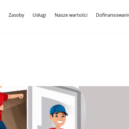
Back
To
Zasoby
Usługi
Nasze wartości
Dofinansowani
Top