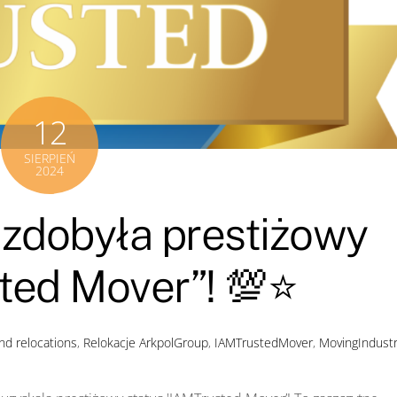
12
SIERPIEŃ
2024
 zdobyła prestiżowy
ted Mover”! 💯⭐️
nd relocations
,
Relokacje
ArkpolGroup
,
IAMTrustedMover
,
MovingIndust