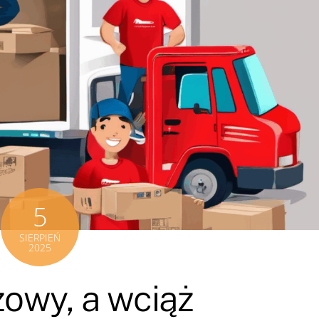
5
SIERPIEŃ
2025
zowy, a wciąż