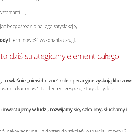
ystemami IT,
jąc bezpośrednio na jego satysfakcję,
kody
i terminowość wykonania usługi.
 dziś strategiczny element całego
ą,
to właśnie „niewidoczne” role operacyjne zyskują kluczow
 noszenia kartonów”. To element zespołu, który decyduje o
go
inwestujemy w ludzi, rozwijamy się, szkolimy, słuchamy i
pół pakowaczy ma już dostęp do szkoleń, wsparcia i rozwoju?