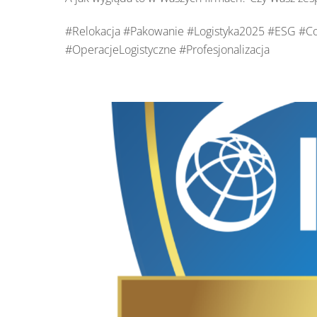
#Relokacja #Pakowanie #Logistyka2025 #ESG #Co
#OperacjeLogistyczne #Profesjonalizacja