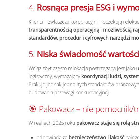
4.
Rosnąca presja ESG i wymo
Klienci – zwłaszcza korporacyjni – oczekują relokac
transparentnością operacyjną
i
możliwością r
standardów, procedur i cyfrowych narzędzi mo
5.
Niska świadomość wartości 
Wciąż zbyt często relokacja postrzegana jest jako
logistyczny, wymagający
koordynacji ludzi, sys
Brakuje jednak jednolitych standardów branżowych, 
budowania przewagi konkurencyjnej.
🎯 Pakowacz – nie pomocnik/tr
W realiach 2025 roku
pakowacz staje się rolą st
odpowiada za
bezpieczeństwo i jakość
całego