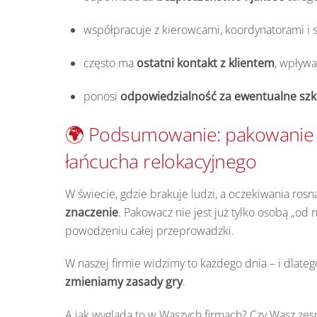
współpracuje z kierowcami, koordynatorami i s
często ma
ostatni kontakt z klientem
, wpływa
ponosi
odpowiedzialność za ewentualne sz
🌍 Podsumowanie: pakowanie to
łańcucha relokacyjnego
W świecie, gdzie brakuje ludzi, a oczekiwania rosn
znaczenie
. Pakowacz nie jest już tylko osobą „od
powodzeniu całej przeprowadzki.
W naszej firmie widzimy to każdego dnia – i dlate
zmieniamy zasady gry
.
A jak wygląda to w Waszych firmach? Czy Wasz zes