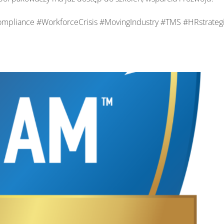
mpliance #WorkforceCrisis #MovingIndustry #TMS #HRstrateg