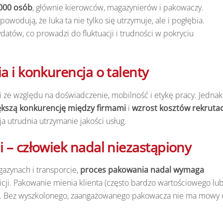
 000 osób
, głównie kierowców, magazynierów i pakowaczy.
owodują, że luka ta nie tylko się utrzymuje, ale i pogłębia.
atów, co prowadzi do fluktuacji i trudności w pokryciu
a i konkurencja o talenty
i ze względu na doświadczenie, mobilność i etykę pracy. Jednak
ększą konkurencję między firmami
i
wzrost kosztów rekrutacj
cja utrudnia utrzymanie jakości usług.
 – człowiek nadal niezastąpiony
azynach i transporcie,
proces pakowania nadal wymaga
intuicji. Pakowanie mienia klienta (często bardzo wartościowego lu
es. Bez wyszkolonego, zaangażowanego pakowacza nie ma mowy 