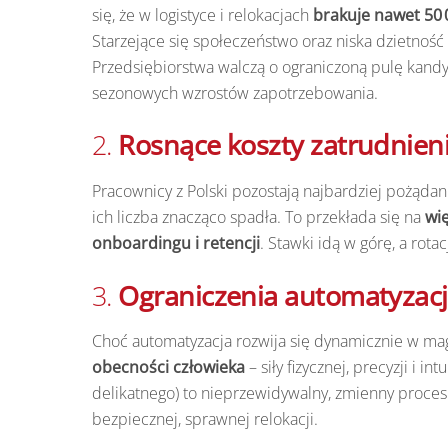
się, że w logistyce i relokacjach
brakuje nawet 50
Starzejące się społeczeństwo oraz niska dzietność p
Przedsiębiorstwa walczą o ograniczoną pulę kandyd
sezonowych wzrostów zapotrzebowania.
2.
Rosnące koszty zatrudnieni
Pracownicy z Polski pozostają najbardziej pożądan
ich liczba znacząco spadła. To przekłada się na
wi
onboardingu i retencji
. Stawki idą w górę, a rota
3.
Ograniczenia automatyzacji
Choć automatyzacja rozwija się dynamicznie w mag
obecności człowieka
– siły fizycznej, precyzji i 
delikatnego) to nieprzewidywalny, zmienny proc
bezpiecznej, sprawnej relokacji.