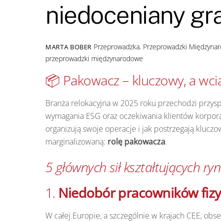
niedoceniany gra
Przeprowadzka
,
Przeprowadzki Międzyna
MARTA BOBER
przeprowadzki międzynarodowe
📦 Pakowacz – kluczowy, a wcią
Branża relokacyjna w 2025 roku przechodzi przysp
wymagania ESG oraz oczekiwania klientów korporac
organizują swoje operacje i jak postrzegają kluczo
marginalizowaną:
rolę pakowacza
.
5 głównych sił kształtujących ryn
1.
Niedobór pracowników fizy
W całej Europie, a szczególnie w krajach CEE, obs