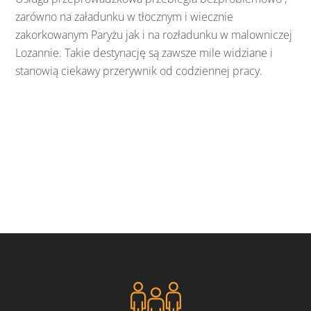
zarówno na załadunku w tłocznym i wiecznie
zakorkowanym Paryżu jak i na rozładunku w malowniczej
Lozannie. Takie destynację są zawsze mile widziane i
stanowią ciekawy przerywnik od codziennej pracy.