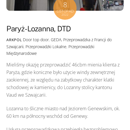
8
LISTOPAD
2022
Paryż-Lozanna, DTD
Door top door
,
GEDA
,
Przeprowadzka z Francji do
ARKPOL
Szwajcarii
,
Przeprowadzki Lokalne
,
Przeprowadzki
Międzynarodowe
Mieliśmy okazję przeprowadzić 46cbm mienia klienta z
Paryża, gdzie koniczne było użycie windy zewnętrznej
zaokiennej, ze względu na zabytkowy charakter klatki
schodowej w kamienicy, do Lozanny stolicy kantonu
Vaud we Szwajcarii.
Lozanna to śliczne miasto nad Jeziorem Genewskim, ok.
60 km na północny wschód od Genewy.
Usługa przeprowadzkowa przebiegła bezproblemowo ,