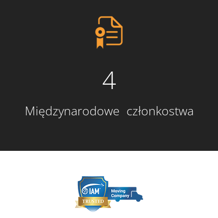
4
Międzynarodowe członkostwa