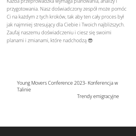
Każda przeprowadzka wymaga planowania, analizy i
przygotowania. Nasz doświadczony zespół może pomóc
Ci na każdym z tych kroków, tak aby ten cały proces był
jak najmniej stresujący dla Ciebie i Twoich najbliższych.
Zaufaj naszemu doświadczeniu i ciesz się swoimi
planami i zmianami, które nadchodzą 😎
Young Movers Conference 2023- Konferencja w
Talinie
Trendy emigracyjne