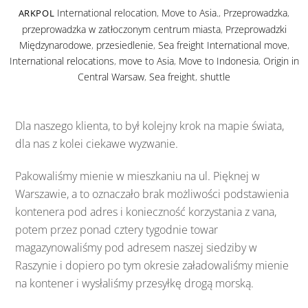
International relocation
,
Move to Asia.
,
Przeprowadzka
,
ARKPOL
przeprowadzka w zatłoczonym centrum miasta
,
Przeprowadzki
Międzynarodowe
,
przesiedlenie
,
Sea freight
International move
,
International relocations
,
move to Asia
,
Move to Indonesia
,
Origin in
Central Warsaw
,
Sea freight
,
shuttle
Dla naszego klienta, to był kolejny krok na mapie świata,
dla nas z kolei ciekawe wyzwanie.
Pakowaliśmy mienie w mieszkaniu na ul. Pięknej w
Warszawie, a to oznaczało brak możliwości podstawienia
kontenera pod adres i konieczność korzystania z vana,
potem przez ponad cztery tygodnie towar
magazynowaliśmy pod adresem naszej siedziby w
Raszynie i dopiero po tym okresie załadowaliśmy mienie
na kontener i wysłaliśmy przesyłkę drogą morską.