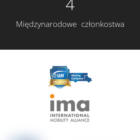
4
Międzynarodowe członkostwa