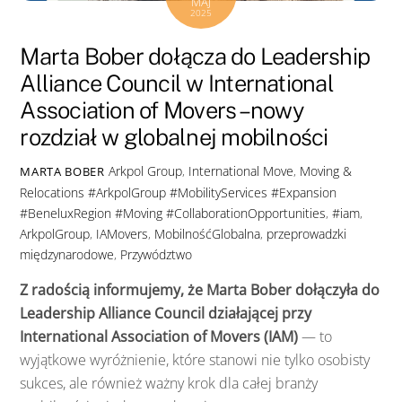
MAJ
2025
Marta Bober dołącza do Leadership
Alliance Council w International
Association of Movers – nowy
rozdział w globalnej mobilności
Arkpol Group
,
International Move
,
Moving &
MARTA BOBER
Relocations
#ArkpolGroup #MobilityServices #Expansion
#BeneluxRegion #Moving #CollaborationOpportunities
,
#iam
,
ArkpolGroup
,
IAMovers
,
MobilnośćGlobalna
,
przeprowadzki
międzynarodowe
,
Przywództwo
Z
radością
informujemy,
że
Marta
Bober
dołączyła
do
Leadership
Alliance
Council
działającej
przy
International
Association
of
Movers (
IAM)
—
to
wyjątkowe
wyróżnienie,
które
stanowi
nie
tylko
osobisty
sukces,
ale
również
ważny
krok
dla
całej
branży