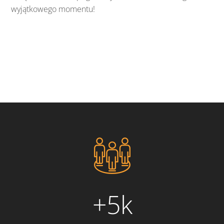
wyjątkowego
momentu!
+5k