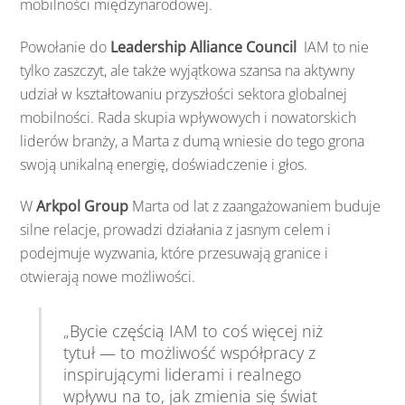
mobilności
międzynarodowej.
Powołanie
do
Leadership Alliance Council
IAM
to
nie
tylko
zaszczyt,
ale
także
wyjątkowa
szansa
na
aktywny
udział
w
kształtowaniu
przyszłości
sektora
globalnej
mobilności.
Rada
skupia
wpływowych
i
nowatorskich
liderów
branży,
a
Marta
z
dumą
wniesie
do
tego
grona
swoją
unikalną
energię,
doświadczenie
i
głos.
W
Arkpol
Group
Marta
od
lat
z
zaangażowaniem
buduje
silne
relacje,
prowadzi
działania
z
jasnym
celem
i
podejmuje
wyzwania,
które
przesuwają
granice
i
otwierają
nowe
możliwości.
„
Bycie
częścią
IAM
to
coś
więcej
niż
tytuł —
to
możliwość
współpracy
z
inspirującymi
liderami
i
realnego
wpływu
na
to,
jak
zmienia
się
świat