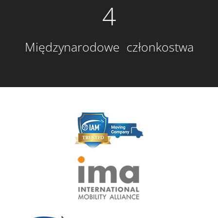
4
Międzynarodowe członkostwa