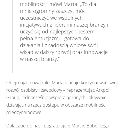
mobilności,”
mówi
Marta. „
To
dla
mnie
ogromny
zaszczyt
móc
uczestniczyć
we
wspólnych
inicjatywach
z
liderami
naszej
branży
i
uczyć
się
od
najlepszych.
Jestem
pełna
entuzjazmu,
gotowa
do
działania
i
z
radością
wniosę
swój
wkład
w
dalszy
rozwój
oraz
innowacje
w
naszej
branży.”
Obejmując
nową
rolę,
Marta
planuje
kontynuować
swój
rozwój
osobisty
i
zawodowy – reprezentując Arkpol
Group,
jednocześnie
wspierając
innych
i
aktywnie
działając
na
rzecz
postępu
w
obszarze
mobilności
międzynarodowej.
Dołączcie
do
nas
i
pogratulujcie
Marcie
Bober
tego