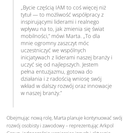
„
Bycie
częścią
IAM
to
coś
więcej
niż
tytuł —
to
możliwość
współpracy
z
inspirującymi
liderami
i
realnego
wpływu
na
to,
jak
zmienia
się
świat
mobilności,”
mówi
Marta. „
To
dla
mnie
ogromny
zaszczyt
móc
uczestniczyć
we
wspólnych
inicjatywach
z
liderami
naszej
branży
i
uczyć
się
od
najlepszych.
Jestem
pełna
entuzjazmu,
gotowa
do
działania
i
z
radością
wniosę
swój
wkład
w
dalszy
rozwój
oraz
innowacje
w
naszej
branży.”
Obejmując
nową
rolę,
Marta
planuje
kontynuować
swój
rozwój
osobisty
i
zawodowy – reprezentując Arkpol