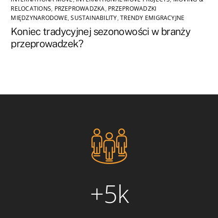
RELOCATIONS
,
PRZEPROWADZKA
,
PRZEPROWADZKI
MIĘDZYNARODOWE
,
SUSTAINABILITY
,
TRENDY EMIGRACYJNE
Koniec tradycyjnej sezonowości w branży
przeprowadzek?
+5k