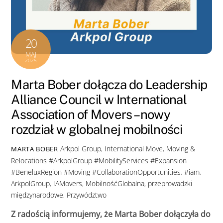
20
MAJ
2025
Marta Bober dołącza do Leadership
Alliance Council w International
Association of Movers – nowy
rozdział w globalnej mobilności
Arkpol Group
,
International Move
,
Moving &
MARTA BOBER
Relocations
#ArkpolGroup #MobilityServices #Expansion
#BeneluxRegion #Moving #CollaborationOpportunities
,
#iam
,
ArkpolGroup
,
IAMovers
,
MobilnośćGlobalna
,
przeprowadzki
międzynarodowe
,
Przywództwo
Z
radością
informujemy,
że
Marta
Bober
dołączyła
do