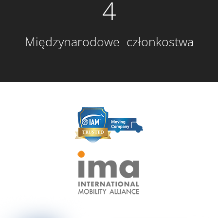
4
Międzynarodowe członkostwa