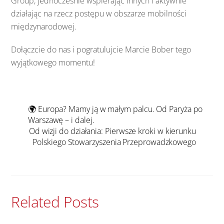
Group,
jednocześnie
wspierając
innych
i
aktywnie
działając
na
rzecz
postępu
w
obszarze
mobilności
międzynarodowej.
Dołączcie
do
nas
i
pogratulujcie
Marcie
Bober
tego
wyjątkowego
momentu!
🌍 Europa? Mamy ją w małym palcu. Od Paryża po
Warszawę – i dalej.
Od wizji do działania: Pierwsze kroki w kierunku
Polskiego Stowarzyszenia Przeprowadzkowego
Related Posts