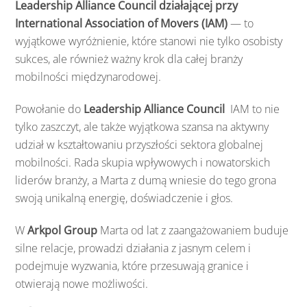
Leadership
Alliance
Council
działającej
przy
International
Association
of
Movers (
IAM)
—
to
wyjątkowe
wyróżnienie,
które
stanowi
nie
tylko
osobisty
sukces,
ale
również
ważny
krok
dla
całej
branży
mobilności
międzynarodowej.
Powołanie
do
Leadership Alliance Council
IAM
to
nie
tylko
zaszczyt,
ale
także
wyjątkowa
szansa
na
aktywny
udział
w
kształtowaniu
przyszłości
sektora
globalnej
mobilności.
Rada
skupia
wpływowych
i
nowatorskich
liderów
branży,
a
Marta
z
dumą
wniesie
do
tego
grona
swoją
unikalną
energię,
doświadczenie
i
głos.
W
Arkpol
Group
Marta
od
lat
z
zaangażowaniem
buduje
silne
relacje,
prowadzi
działania
z
jasnym
celem
i
podejmuje
wyzwania,
które
przesuwają
granice
i
otwierają
nowe
możliwości.