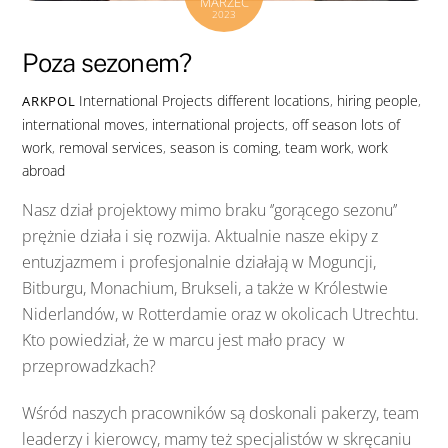
MARZEC
2023
Poza sezonem?
International Projects
different locations
,
hiring people
,
ARKPOL
international moves
,
international projects
,
off season lots of
work
,
removal services
,
season is coming
,
team work
,
work
abroad
Nasz dział projektowy mimo braku ‘’gorącego sezonu’’
prężnie działa i się rozwija. Aktualnie nasze ekipy z
entuzjazmem i profesjonalnie działają w Moguncji,
Bitburgu, Monachium, Brukseli, a także w Królestwie
Niderlandów, w Rotterdamie oraz w okolicach Utrechtu.
Kto powiedział, że w marcu jest mało pracy w
przeprowadzkach?
Wśród naszych pracowników są doskonali pakerzy, team
leaderzy i kierowcy, mamy też specjalistów w skręcaniu