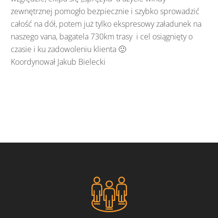
zewnętrznej pomogło bezpiecznie i szybko sprowadzić
całość na dół, potem już tylko ekspresowy załadunek na
naszego vana, bagatela 730km trasy i cel osiągnięty o
czasie i ku zadowoleniu klienta 🙂
Koordynował Jakub Bielecki