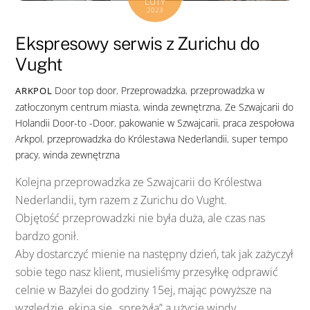
LUTY
2023
Ekspresowy serwis z Zurichu do
Vught
Door top door
,
Przeprowadzka
,
przeprowadzka w
ARKPOL
zatłoczonym centrum miasta
,
winda zewnętrzna
,
Ze Szwajcarii do
Holandii
Door-to -Door
,
pakowanie w Szwajcarii
,
praca zespołowa
Arkpol
,
przeprowadzka do Królestawa Nederlandii
,
super tempo
pracy
,
winda zewnętrzna
Kolejna przeprowadzka ze Szwajcarii do Królestwa
Nederlandii, tym razem z Zurichu do Vught.
Objętość przeprowadzki nie była duża, ale czas nas
bardzo gonił.
Aby dostarczyć mienie na następny dzień, tak jak zażyczył
sobie tego nasz klient, musieliśmy przesyłkę odprawić
celnie w Bazylei do godziny 15ej, mając powyższe na
względzie, ekipa się ,,sprężyła” a użycie windy