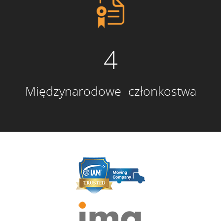
4
Międzynarodowe członkostwa