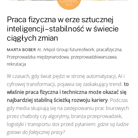
CZERWIEC
2025
Praca fizyczna w erze sztucznej
inteligencji – stabilność w świecie
ciągłych zmian
AI
,
Arkpol Group
futureofwork
,
pracafizyczna
,
MARTA BOBER
Przeprowadzka międzynarodowa
,
przeprowadzkiwarszawa
,
rekrutacja
W czasach, gdy świat pędzi w stronę automatyzacji, AI i
cyfrowej transformacji, pojawia się zaskakujący trend:
to
właśnie praca fizyczna i techniczna może okazać się
najbardziej stabilną ścieżką rozwoju kariery
. Podczas
gdy media skupiają się na zastępowaniu prac biurowych
przez chatboty czy algorytmy, branża przeprowadzek,
logistyki i transportu stoi przed pytaniem:
gdzie są ludzie
gotowi do faktycznej pracy?