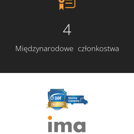
4
Międzynarodowe członkostwa