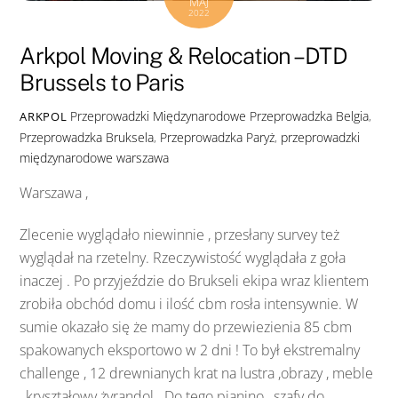
MAJ
2022
Arkpol Moving & Relocation – DTD
Brussels to Paris
Przeprowadzki Międzynarodowe
Przeprowadzka Belgia
,
ARKPOL
Przeprowadzka Bruksela
,
Przeprowadzka Paryż
,
przeprowadzki
międzynarodowe warszawa
Warszawa ,
Zlecenie wyglądało niewinnie , przesłany survey też
wyglądał na rzetelny. Rzeczywistość wyglądała z goła
inaczej . Po przyjeździe do Brukseli ekipa wraz klientem
zrobiła obchód domu i ilość cbm rosła intensywnie. W
sumie okazało się że mamy do przewiezienia 85 cbm
spakowanych eksportowo w 2 dni ! To był ekstremalny
challenge , 12 drewnianych krat na lustra ,obrazy , meble
, kryształowy żyrandol . Do tego pianino , szafy do