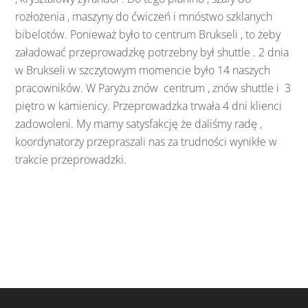
rozłożenia , maszyny do ćwiczeń i mnóstwo szklanych
bibelotów. Ponieważ było to centrum Brukseli , to żeby
załadować przeprowadzkę potrzebny był shuttle . 2 dnia
w Brukseli w szczytowym momencie było 14 naszych
pracowników. W Paryżu znów centrum , znów shuttle i 3
piętro w kamienicy. Przeprowadzka trwała 4 dni klienci
zadowoleni. My mamy satysfakcję że daliśmy radę ,
koordynatorzy przepraszali nas za trudności wynikłe w
trakcie przeprowadzki.