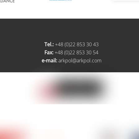
Tel.:
+48 (0)22 853 30 43
Fax:
+48 (0)22 853 30 54
e-mail:
arkpol@arkpol.com