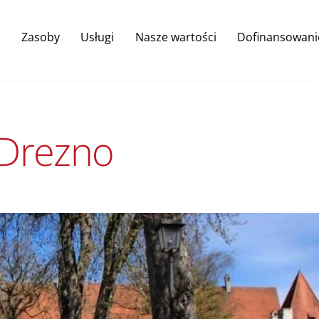
Back
To
Zasoby
Usługi
Nasze wartości
Dofinansowani
Top
 Drezno