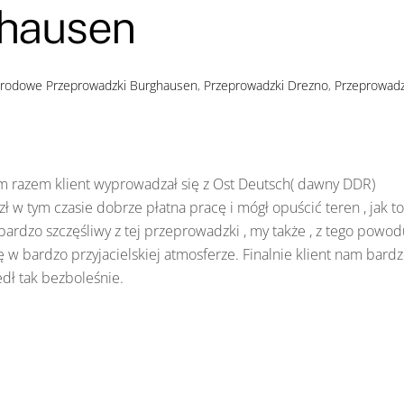
ghausen
arodowe
Przeprowadzki Burghausen
,
Przeprowadzki Drezno
,
Przeprowadz
 razem klient wyprowadzał się z Ost Deutsch( dawny DDR)
ł w tym czasie dobrze płatna pracę i mógł opuścić teren , jak to
ardzo szczęśliwy z tej przeprowadzki , my także , z tego powod
 bardzo przyjacielskiej atmosferze. Finalnie klient nam bard
dł tak bezboleśnie.