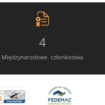
4
Międzynarodowe członkostwa