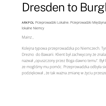
Dresden to Bur
Przeprowadzki Lokalne
,
Przeprowadzki Międzyn
ARKPOL
lokalne Niemcy
Mainz ,
Kolejna typowa przeprowadzka po Niemczech. Tym
Drezno do Bawarii. Klient był zachwycony że znalaz
nazwał „opuszczony przez Boga dawno temu”. Był b
ze mogliśmy mu pomóc. Przeprowadzka odbyła się w
podziękował , że tak ważna zmianę w życiu przesze