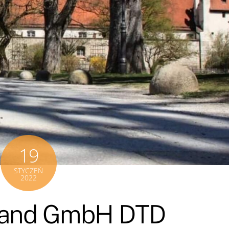
19
STYCZEŃ
2022
land GmbH DTD