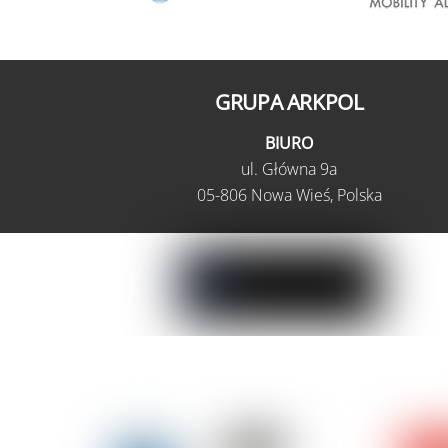
GRUPA ARKPOL
BIURO
ul.
Główna 9a
05-806 Nowa Wieś,
Polska