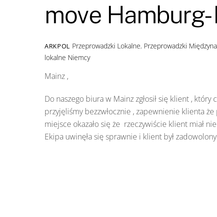
move Hamburg- 
Przeprowadzki Lokalne
,
Przeprowadzki Międzyn
ARKPOL
lokalne Niemcy
Mainz ,
Do naszego biura w Mainz zgłosił się klient , któr
przyjęliśmy bezzwłocznie , zapewnienie klienta że 
miejsce okazało się że rzeczywiście klient miał n
Ekipa uwinęła się sprawnie i klient był zadowolony