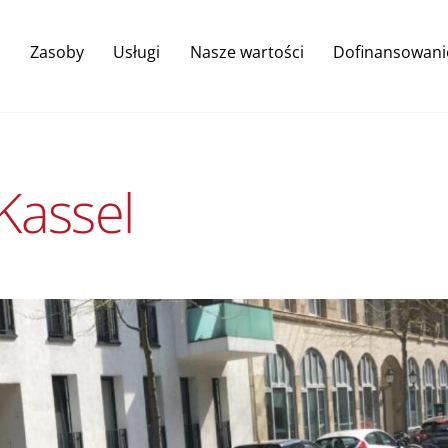
Back
To
Zasoby
Usługi
Nasze wartości
Dofinansowani
Top
Kassel