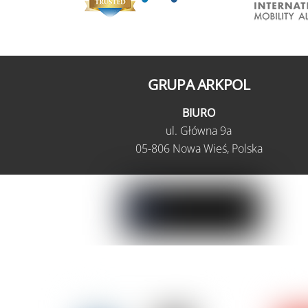
GRUPA ARKPOL
BIURO
ul.
Główna 9a
05-806 Nowa Wieś,
Polska