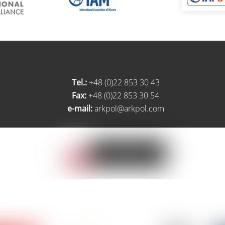
Tel.:
+48 (0)22 853 30 43
Fax:
+48 (0)22 853 30 54
e-mail:
arkpol@arkpol.com