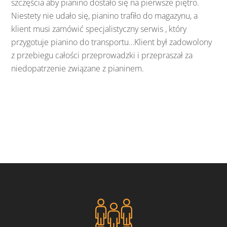
szczęścia aby pianino dostało się na pierwsze piętro.
Niestety nie udało się, pianino trafiło do magazynu, a
klient musi zamówić specjalistyczny serwis , który
przygotuje pianino do transportu…Klient był zadowolony
z przebiegu całości przeprowadzki i przepraszał za
niedopatrzenie związane z pianinem.