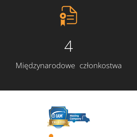
4
Międzynarodowe członkostwa