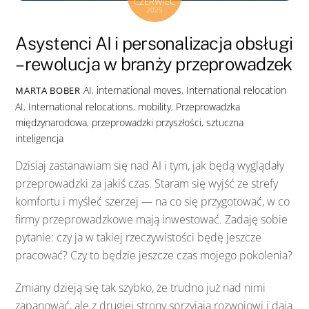
CZERWIEC
2025
Asystenci AI i personalizacja obsługi
– rewolucja w branży przeprowadzek
AI
,
international moves
,
International relocation
MARTA BOBER
AI
,
International relocations
,
mobility
,
Przeprowadzka
międzynarodowa
,
przeprowadzki przyszłości
,
sztuczna
inteligencja
Dzisiaj zastanawiam się nad AI i tym, jak będą wyglądały
przeprowadzki za jakiś czas. Staram się wyjść ze strefy
komfortu i myśleć szerzej — na co się przygotować, w co
firmy przeprowadzkowe mają inwestować. Zadaję sobie
pytanie: czy ja w takiej rzeczywistości będę jeszcze
pracować? Czy to będzie jeszcze czas mojego pokolenia?
Zmiany dzieją się tak szybko, że trudno już nad nimi
zapanować, ale z drugiej strony sprzyjają rozwojowi i dają