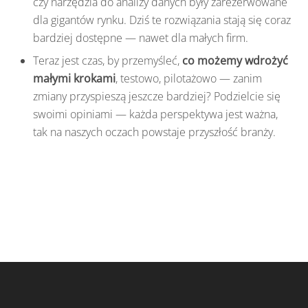
czy narzędzia do analizy danych były zarezerwowane
dla gigantów rynku. Dziś te rozwiązania stają się coraz
bardziej dostępne — nawet dla małych firm.
Teraz jest czas, by przemyśleć,
co możemy wdrożyć
małymi krokami
, testowo, pilotażowo — zanim
zmiany przyspieszą jeszcze bardziej? Podzielcie się
swoimi opiniami — każda perspektywa jest ważna,
tak na naszych oczach powstaje przyszłość branży.