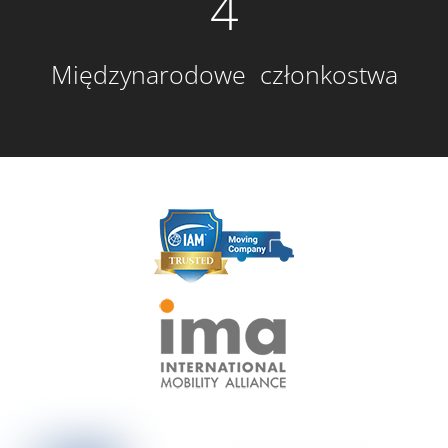
4
Międzynarodowe członkostwa