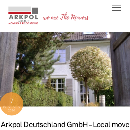
Skip
Back
Men
to
To
we are The Movers
content
Top
7
WRZESIEŃ
2020
Arkpol Deutschland GmbH – Local move