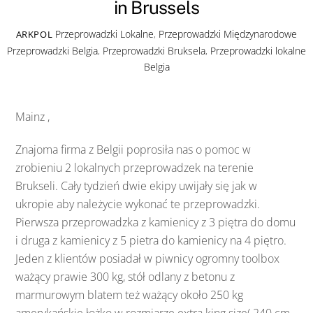
in Brussels
Przeprowadzki Lokalne
,
Przeprowadzki Międzynarodowe
ARKPOL
Przeprowadzki Belgia
,
Przeprowadzki Bruksela
,
Przeprowadzki lokalne
Belgia
Mainz ,
Znajoma firma z Belgii poprosiła nas o pomoc w
zrobieniu 2 lokalnych przeprowadzek na terenie
Brukseli. Cały tydzień dwie ekipy uwijały się jak w
ukropie aby należycie wykonać te przeprowadzki.
Pierwsza przeprowadzka z kamienicy z 3 piętra do domu
i druga z kamienicy z 5 pietra do kamienicy na 4 piętro.
Jeden z klientów posiadał w piwnicy ogromny toolbox
ważący prawie 300 kg, stół odlany z betonu z
marmurowym blatem też ważący około 250 kg
amerykańskie łożko w rozmiarze extra king size( 240 cm