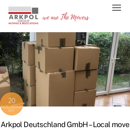
Skip
Back
Men
to
To
we are The Movers
content
Top
20
PAŹDZIERNIK
2021
Arkpol Deutschland GmbH – Local move