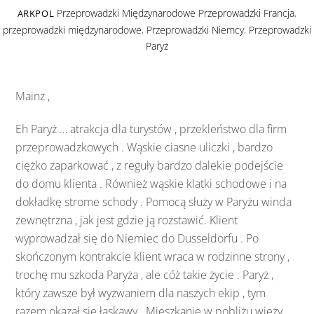
Przeprowadzki Międzynarodowe
Przeprowadzki Francja
,
ARKPOL
przeprowadzki międzynarodowe
,
Przeprowadzki Niemcy
,
Przeprowadzki
Paryż
Mainz ,
Eh Paryż … atrakcja dla turystów , przekleństwo dla firm
przeprowadzkowych . Wąskie ciasne uliczki , bardzo
ciężko zaparkować , z reguły bardzo dalekie podejście
do domu klienta . Również wąskie klatki schodowe i na
dokładkę strome schody . Pomocą służy w Paryżu winda
zewnętrzna , jak jest gdzie ją rozstawić. Klient
wyprowadzał się do Niemiec do Dusseldorfu . Po
skończonym kontrakcie klient wraca w rodzinne strony ,
trochę mu szkoda Paryża , ale cóż takie życie . Paryż ,
który zawsze był wyzwaniem dla naszych ekip , tym
razem okazał się łaskawy . Mieszkanie w pobliżu wieży