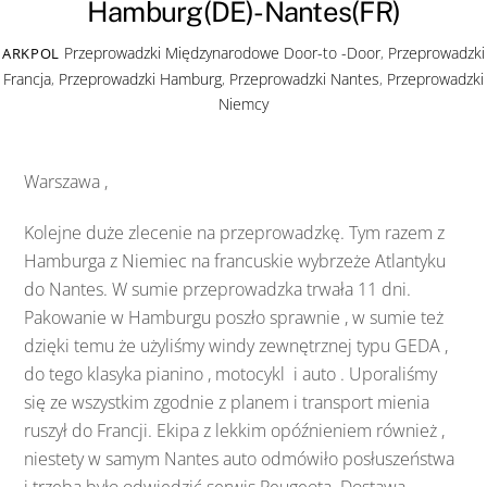
Hamburg(DE)-Nantes(FR)
Przeprowadzki Międzynarodowe
Door-to -Door
,
Przeprowadzki
ARKPOL
Francja
,
Przeprowadzki Hamburg
,
Przeprowadzki Nantes
,
Przeprowadzki
Niemcy
Warszawa ,
Kolejne duże zlecenie na przeprowadzkę. Tym razem z
Hamburga z Niemiec na francuskie wybrzeże Atlantyku
do Nantes. W sumie przeprowadzka trwała 11 dni.
Pakowanie w Hamburgu poszło sprawnie , w sumie też
dzięki temu że użyliśmy windy zewnętrznej typu GEDA ,
do tego klasyka pianino , motocykl i auto . Uporaliśmy
się ze wszystkim zgodnie z planem i transport mienia
ruszył do Francji. Ekipa z lekkim opóźnieniem również ,
niestety w samym Nantes auto odmówiło posłuszeństwa
i trzeba było odwiedzić serwis Peugeota. Dostawa