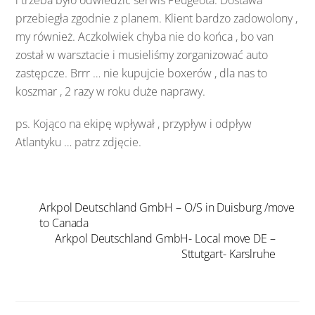
przebiegła zgodnie z planem. Klient bardzo zadowolony ,
my również. Aczkolwiek chyba nie do końca , bo van
został w warsztacie i musieliśmy zorganizować auto
zastępcze. Brrr … nie kupujcie boxerów , dla nas to
koszmar , 2 razy w roku duże naprawy.
ps. Kojąco na ekipę wpływał , przypływ i odpływ
Atlantyku … patrz zdjęcie.
Arkpol Deutschland GmbH – O/S in Duisburg /move
to Canada
Arkpol Deutschland GmbH- Local move DE –
Sttutgart- Karslruhe