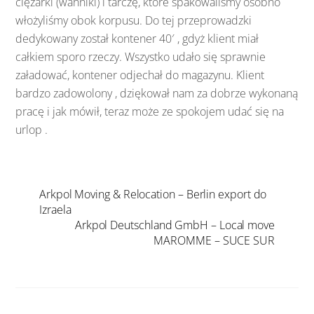
ciężarki (wahniki) i tarczę, które spakowaliśmy osobno
włożyliśmy obok korpusu. Do tej przeprowadzki
dedykowany został kontener 40′ , gdyż klient miał
całkiem sporo rzeczy. Wszystko udało się sprawnie
załadować, kontener odjechał do magazynu. Klient
bardzo zadowolony , dziękował nam za dobrze wykonaną
pracę i jak mówił, teraz może ze spokojem udać się na
urlop .
Arkpol Moving & Relocation – Berlin export do
Izraela
Arkpol Deutschland GmbH – Local move
MAROMME – SUCE SUR