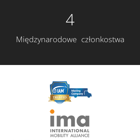
4
Międzynarodowe członkostwa