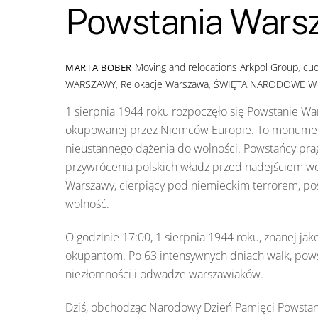
Powstania Wars
Moving and relocations
Arkpol Group
,
cu
MARTA BOBER
WARSZAWY
,
Relokacje Warszawa
,
ŚWIĘTA NARODOWE W
1 sierpnia 1944 roku rozpoczęło się Powstanie W
okupowanej przez Niemców Europie. To monument
nieustannego dążenia do wolności. Powstańcy pra
przywrócenia polskich władz przed nadejściem wo
Warszawy, cierpiący pod niemieckim terrorem, pos
wolność.
O godzinie 17:00, 1 sierpnia 1944 roku, znanej ja
okupantom. Po 63 intensywnych dniach walk, pows
niezłomności i odwadze warszawiaków.
Dziś, obchodząc Narodowy Dzień Pamięci Powstan