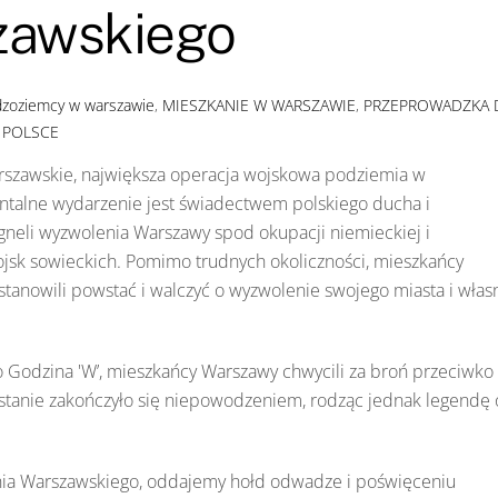
zawskiego
dzoziemcy w warszawie
,
MIESZKANIE W WARSZAWIE
,
PRZEPROWADZKA 
 POLSCE
arszawskie, największa operacja wojskowa podziemia w
alne wydarzenie jest świadectwem polskiego ducha i
gneli wyzwolenia Warszawy spod okupacji niemieckiej i
jsk sowieckich. Pomimo trudnych okoliczności, mieszkańcy
tanowili powstać i walczyć o wyzwolenie swojego miasta i włas
ko Godzina 'W’, mieszkańcy Warszawy chwycili za broń przeciwko
tanie zakończyło się niepowodzeniem, rodząc jednak legendę 
ia Warszawskiego, oddajemy hołd odwadze i poświęceniu