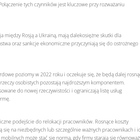
łączenie tych czynników jest kluczowe przy rozważaniu
ja między Rosją a Ukrainą, mają dalekosiężne skutki dla
stwa oraz sankcje ekonomiczne przyczyniają się do ostrożnego
kordowe poziomy w 2022 roku i oczekuje się, że będą dalej rosną
 rzeczy osobistych pozostają najdroższym komponentem.
wane do nowej rzeczywistości i ograniczają listę usług
irmę.
giczne podejście do relokacji pracowników. Rosnące koszty
ją się na niezbędnych lub szczególnie ważnych pracownikach i i
mobilnych może stać się normą, gdy firmy starają się równoważ