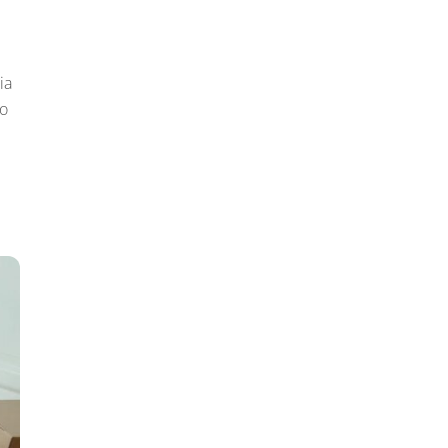
ia
 o