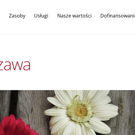
Back
To
Zasoby
Usługi
Nasze wartości
Dofinansowani
Top
szawa