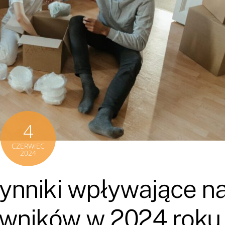
4
CZERWIEC
2024
zynniki wpływające n
owników w 2024 roku