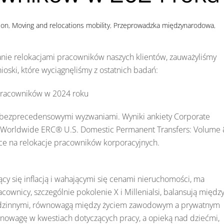
ion
,
Moving and relocations
mobility
,
Przeprowadzka międzynarodowa
,
anie relokacjami pracowników naszych klientów, zauważyliśmy
oski, które wyciągnęliśmy z ostatnich badań:
 pracowników w 2024 roku
 bezprecedensowymi wyzwaniami. Wyniki ankiety Corporate
tu Worldwide ERC® U.S. Domestic Permanent Transfers: Volume
ące na relokacje pracowników korporacyjnych.
ący się inflacją i wahającymi się cenami nieruchomości, ma
cownicy, szczególnie pokolenie X i Millenialsi, balansują międz
rodzinnymi, równowagą między życiem zawodowym a prywatnym
wnowagę w kwestiach dotyczących pracy, a opieką nad dziećmi,