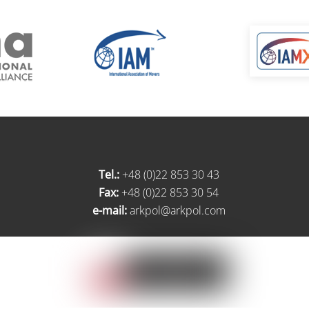
Tel.:
+48 (0)22 853 30 43
Fax:
+48 (0)22 853 30 54
e-mail:
arkpol@arkpol.com