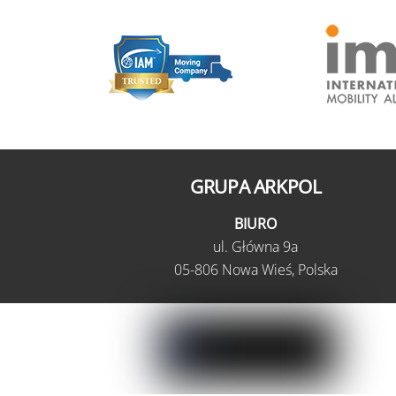
GRUPA ARKPOL
BIURO
ul.
Główna 9a
05-806 Nowa Wieś,
Polska