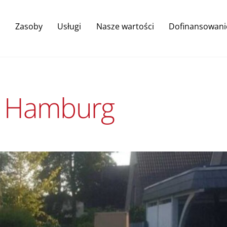
Back
To
Zasoby
Usługi
Nasze wartości
Dofinansowani
Top
a Hamburg