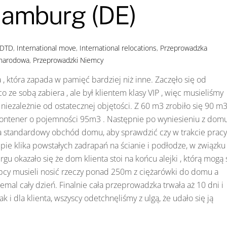
Hamburg (DE)
DTD
,
International move
,
International relocations
,
Przeprowadzka
ynarodowa
,
Przeprowadzki Niemcy
 , która zapada w pamięć bardziej niż inne. Zaczęło się od
co ze sobą zabiera , ale był klientem klasy VIP , więc musieliśmy
iezależnie od ostatecznej objętości. Z 60 m3 zrobiło się 90 m3
kontener o pojemności 95m3 . Następnie po wyniesieniu z dom
iła standardowy obchód domu, aby sprawdzić czy w trakcie pracy
kipie klika powstałych zadrapań na ścianie i podłodze, w związku
 okazało się że dom klienta stoi na końcu alejki , którą mogą 
opcy musieli nosić rzeczy ponad 250m z ciężarówki do domu a
emal cały dzień. Finalnie cała przeprowadzka trwała aż 10 dni i
i dla klienta, wszyscy odetchnęliśmy z ulgą, że udało się ją