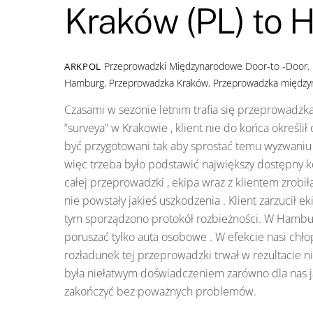
Kraków (PL) to 
Przeprowadzki Międzynarodowe
Door-to -Door
,
ARKPOL
Hamburg
,
Przeprowadzka Kraków
,
Przeprowadzka międz
Czasami w sezonie letnim trafia się przeprowadzka
”surveya” w Krakowie , klient nie do końca określił 
być przygotowani tak aby sprostać temu wyzwaniu n
więc trzeba było podstawić największy dostępny 
całej przeprowadzki , ekipa wraz z klientem zrob
nie powstały jakieś uszkodzenia . Klient zarzucił e
tym sporządzono protokół rozbieżności. W Hamburgu
poruszać tylko auta osobowe . W efekcie nasi chł
rozładunek tej przeprowadzki trwał w rezultacie ni
była niełatwym doświadczeniem zarówno dla nas jak 
zakończyć bez poważnych problemów.