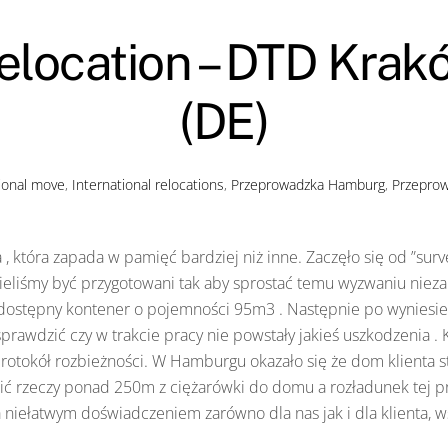
elocation – DTD Krak
(DE)
tional move
,
International relocations
,
Przeprowadzka Hamburg
,
Przepro
, która zapada w pamięć bardziej niż inne. Zaczęło się od ”surve
usieliśmy być przygotowani tak aby sprostać temu wyzwaniu nieza
 dostępny kontener o pojemności 95m3 . Następnie po wyniesien
awdzić czy w trakcie pracy nie powstały jakieś uszkodzenia . Kl
rotokół rozbieżności. W Hamburgu okazało się że dom klienta sto
ić rzeczy ponad 250m z ciężarówki do domu a rozładunek tej pr
a niełatwym doświadczeniem zarówno dla nas jak i dla klienta, ws