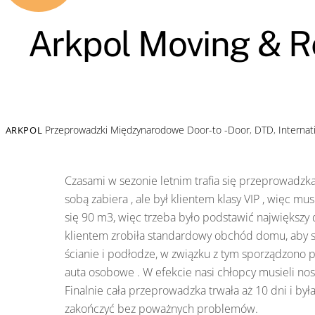
Arkpol Moving & R
Przeprowadzki Międzynarodowe
Door-to -Door
,
DTD
,
Interna
ARKPOL
Czasami w sezonie letnim trafia się przeprowadzka 
sobą zabiera , ale był klientem klasy VIP , więc m
się 90 m3, więc trzeba było podstawić największy
klientem zrobiła standardowy obchód domu, aby spr
ścianie i podłodze, w związku z tym sporządzono p
auta osobowe . W efekcie nasi chłopcy musieli nos
Finalnie cała przeprowadzka trwała aż 10 dni i był
zakończyć bez poważnych problemów.