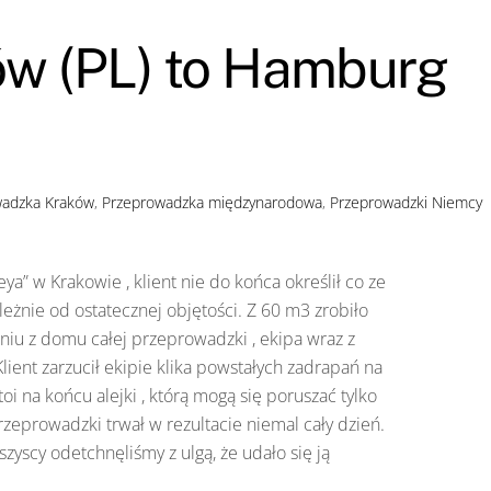
ów (PL) to Hamburg
wadzka Kraków
,
Przeprowadzka międzynarodowa
,
Przeprowadzki Niemcy
ya” w Krakowie , klient nie do końca określił co ze
leżnie od ostatecznej objętości. Z 60 m3 zrobiło
iu z domu całej przeprowadzki , ekipa wraz z
ient zarzucił ekipie klika powstałych zadrapań na
i na końcu alejki , którą mogą się poruszać tylko
zeprowadzki trwał w rezultacie niemal cały dzień.
zyscy odetchnęliśmy z ulgą, że udało się ją