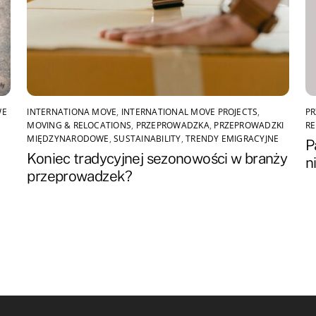
WE
INTERNATIONA MOVE
,
INTERNATIONAL MOVE PROJECTS
,
P
MOVING & RELOCATIONS
,
PRZEPROWADZKA
,
PRZEPROWADZKI
RE
MIĘDZYNARODOWE
,
SUSTAINABILITY
,
TRENDY EMIGRACYJNE
P
Koniec tradycyjnej sezonowości w branży
n
przeprowadzek?