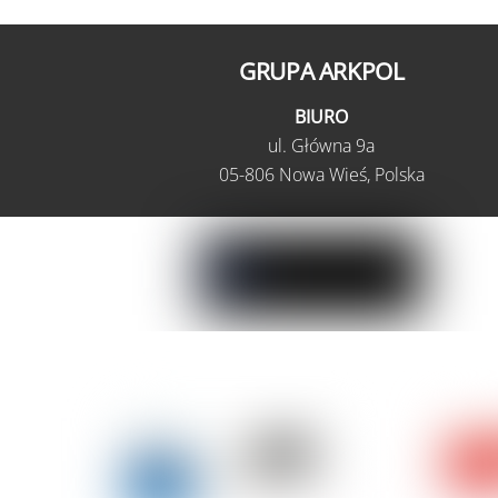
GRUPA ARKPOL
BIURO
ul.
Główna 9a
05-806 Nowa Wieś,
Polska