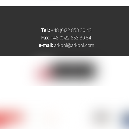
Tel.:
+48 (0)22 853 30 43
Fax:
+48 (0)22 853 30 54
e-mail:
arkpol@arkpol.com