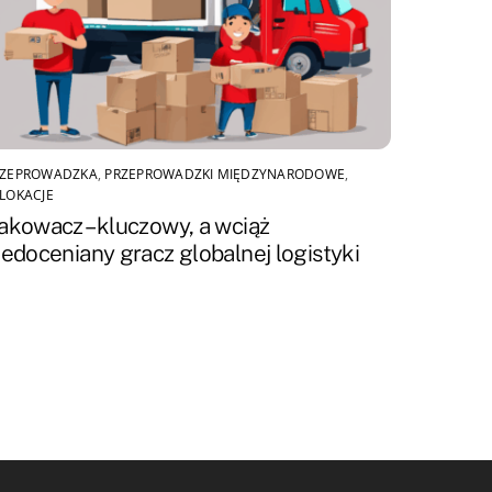
RZEPROWADZKA
,
PRZEPROWADZKI MIĘDZYNARODOWE
,
LOKACJE
akowacz – kluczowy, a wciąż
iedoceniany gracz globalnej logistyki