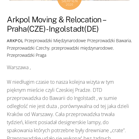
SIERPIEŃ
2020
Arkpol Moving & Relocation –
Praha(CZE)-Ingolstadt(DE)
Przeprowadzki Międzynarodowe
Przeprowadzki Bawaria
,
ARKPOL
Przeprowadzki Czechy
,
przeprowadzki międzynarodowe
,
Przeprowadzki Praga
Warszawa ,
W niedługim czasie to nasza kolejna wizyta w tym
pięknym mieście czyli Czeskiej Pradze. DTD
przeprowadzka do Bawarii do Ingolstadt , w sumie
odległość nie jest duża , porównywalna od tej jaka dzieli
Kraków od Warszawy. Cała przeprowadzka trwała
tydzień, klient posiadał designerskie lampy, do
spakowania których potrzebne były drewniane „crate”.
Przeprowadzkę udało się wykonać bez żadnych