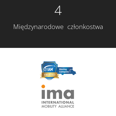
4
Międzynarodowe członkostwa