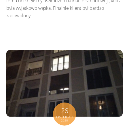
temu uniknęliśmy uszkodzeń na klatce schodowej , która
byłą wyjątkowo wąska. Finalnie klient był bardzo
zadowolony.
26
LISTOPAD
2020