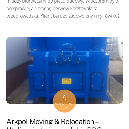
miedzy biurowcami po placu budowy. Wieczorem było
po sprawie, ale trochę nerwów kosztowała ta
przeprowadzka. Klient bardzo zadowolony i my również.
9
PAŹDZIERNIK
2020
Arkpol Moving & Relocation –