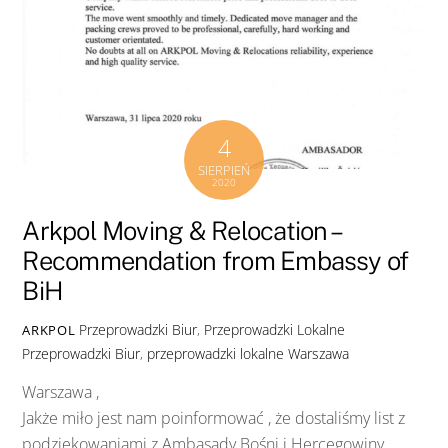
4
SIERPIEŃ
2020
Arkpol Moving & Relocation –
Recommendation from Embassy of
BiH
Przeprowadzki Biur
,
Przeprowadzki Lokalne
ARKPOL
Przeprowadzki Biur
,
przeprowadzki lokalne Warszawa
Warszawa ,
Jakże miło jest nam poinformować , że dostaliśmy list z
podziękowaniami z Ambasady Bośni i Hercegowiny .