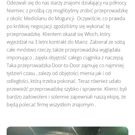
Odezwali się do nas starzy znajomi działający na północy
Niemiec z prośbą czy moglibyśmy zrobić przeprowadzkę
z okolic Mediolanu do Moguncji. Oczywiście, co prawda
po krótkiej negocjacji zgodziliśmy się wykonać tę
przeprowadzkę. Klientem okazał się Włoch, który
wyjeżdżał na 3 letni kontrakt do Mainz. Zabierał ze sobą
całe mnóstwo rzeczy, także przeprowadzka wyglądała
imponująco , zajęła objętość całego ciągnika z naczepą.
Taka przeprowadzka Door-to-Door zajmuję co najmniej
tydzień czasu , zależy od objętości mienia jak i od
odległości, którą trzeba pokonać. Teraz również udało
przewieźć przeprowadzkę szybko i sprawnie. Klienci byli
bardzo zadowoleni i solennie zapewniali naszą ekipę, że
będą polecać firmę wszystkim znajomym .