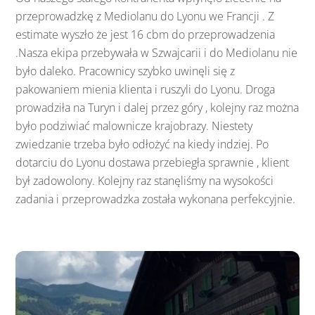
przeprowadzkę z Mediolanu do Lyonu we Francji . Z
estimate wyszło że jest 16 cbm do przeprowadzenia
.Nasza ekipa przebywała w Szwajcarii i do Mediolanu nie
było daleko. Pracownicy szybko uwinęli się z
pakowaniem mienia klienta i ruszyli do Lyonu. Droga
prowadziła na Turyn i dalej przez góry , kolejny raz można
było podziwiać malownicze krajobrazy. Niestety
zwiedzanie trzeba było odłożyć na kiedy indziej. Po
dotarciu do Lyonu dostawa przebiegła sprawnie , klient
był zadowolony. Kolejny raz stanęliśmy na wysokości
zadania i przeprowadzka została wykonana perfekcyjnie.