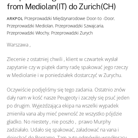
from Mediolan(IT) do Zurich(CH)
Przeprowadzki Międzynarodowe
Door-to -Door
,
ARKPOL
Przeprowadzki Mediolan
,
Przeprowadzki Szwajcaria
,
Przeprowadzki Włochy
,
Przeprowadzki Zurych
Warszawa ,
Zlecenie z ostatniej chwili , klient w czwartek wysłał
zapytanie czy w piątek damy radę spakować jego rzeczy
w Mediolanie i w poniedziałek dostarczyć w Zurychu.
Oczywiście podjęliśmy się tego zadania. Ostatnio znów
dały nam w kość nasze Peugeoty i zaczęły się psuć jeden
po drugim. Wyjeżdżająca ekipa na wszelki wypadek
zmieniła vana aby mieć pewność że wszystko pójdzie
gładko. No niestety , nie poszło , prawo Murphy
zadziałało. Udało się spakować, załadować na vana i
dojechać do Bergamo. Tam auto odmówiło współpracy.