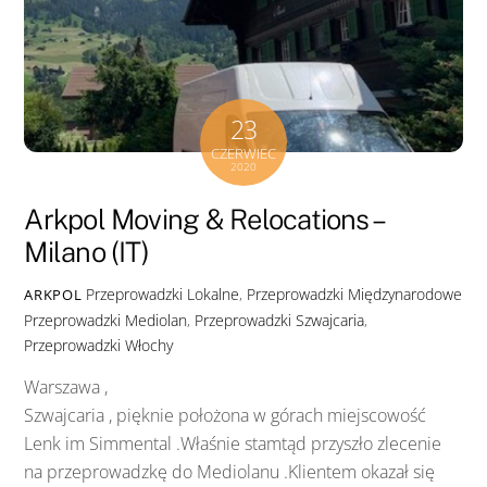
23
CZERWIEC
2020
Arkpol Moving & Relocations –
Milano (IT)
Przeprowadzki Lokalne
,
Przeprowadzki Międzynarodowe
ARKPOL
Przeprowadzki Mediolan
,
Przeprowadzki Szwajcaria
,
Przeprowadzki Włochy
Warszawa ,
Szwajcaria , pięknie położona w górach miejscowość
Lenk im Simmental .Właśnie stamtąd przyszło zlecenie
na przeprowadzkę do Mediolanu .Klientem okazał się