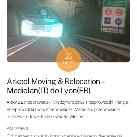
25
LIPIEC
2020
Arkpol Moving & Relocation –
Mediolan(IT) do Lyon(FR)
Przeprowadzki Międzynarodowe
Przeprowadzki Francja
,
ARKPOL
Przeprowadzki Lyon
,
Przeprowadzki Mediolan
,
przeprowadzki
międzynarodowe
,
Przeprowadzki Włochy
Warszawa ,
Od naszego stałego kontrahenta wpłynęło zlecenie na