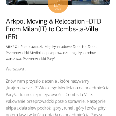
LUTY
2022
Arkpol Moving & Relocation – DTD
From Milan(IT) to Combs-la-Ville
(FR)
Przeprowadzki Międzynarodowe
Door-to -Door
,
ARKPOL
Przeprowadzki Mediolan
,
przeprowadzki międzynarodowe
warszawa
,
Przeprowadzki Paryż
Warszawa ,
Znów nam przyszło zlecenie , które nazywamy
„krajoznawcze”. Z Włoskiego Mediolanu na przedmieścia
Paryża do uroczej miejscowości Combs-la-Ville.
Pakowanie przeprowadzki poszło sprawnie. Następnie
ekipa udała siew podróż , góry , tunel , góry i znów góry ,
potem lasy i w końcu dotarła na przedmieścia Paryża.