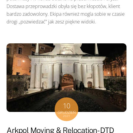
Dostawa przeprowadzki obyła się bez kłopotów, klient
bardzo zadowolony. Ekipa również mogla sobie w czasie
drogi „pozwiedzać” jak zesz piękne widoki.
10
GRUDZIEŃ
2021
Arkpol Moving & Relocation- DTD