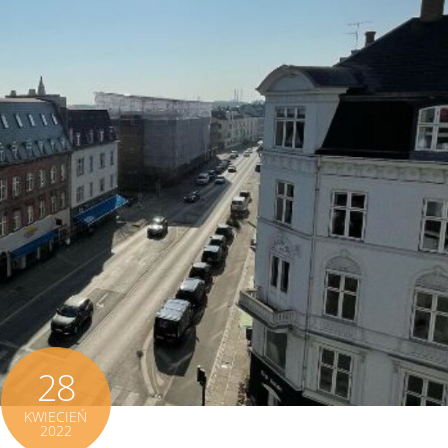
28
KWIECIEŃ
2022