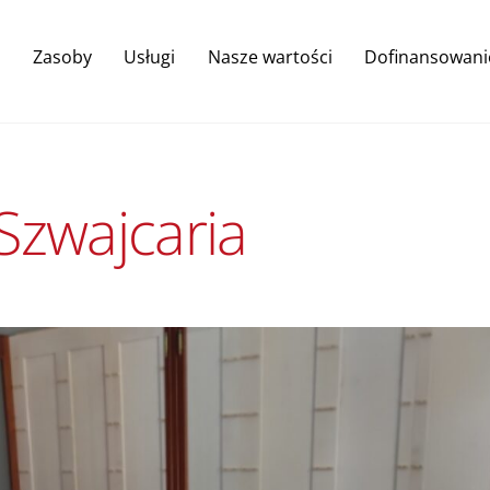
Back
To
Zasoby
Usługi
Nasze wartości
Dofinansowani
Top
Szwajcaria