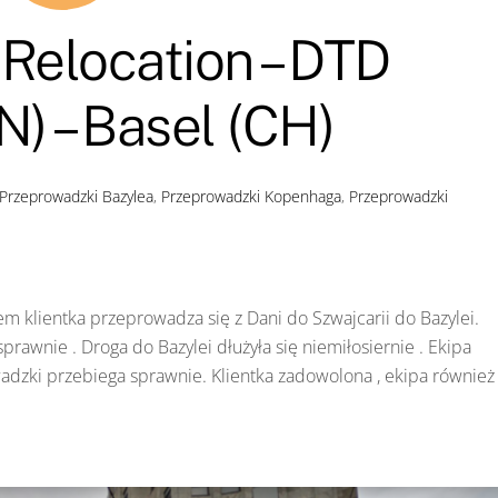
Relocation – DTD
 – Basel (CH)
Przeprowadzki Bazylea
,
Przeprowadzki Kopenhaga
,
Przeprowadzki
m klientka przeprowadza się z Dani do Szwajcarii do Bazylei.
rawnie . Droga do Bazylei dłużyła się niemiłosiernie . Ekipa
wadzki przebiega sprawnie. Klientka zadowolona , ekipa również