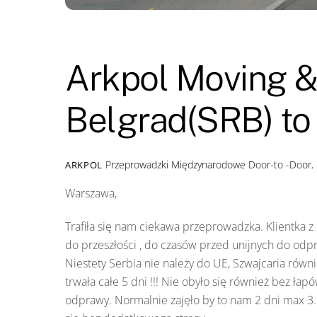
Arkpol Moving &
Belgrad(SRB) to
Przeprowadzki Międzynarodowe
Door-to -Door
,
ARKPOL
Warszawa,
Trafiła się nam ciekawa przeprowadzka. Klientka z 
do przeszłości , do czasów przed unijnych do odpra
Niestety Serbia nie należy do UE, Szwajcaria równ
trwała całe 5 dni !!! Nie obyło się również bez łap
odprawy. Normalnie zajęło by to nam 2 dni max 3.