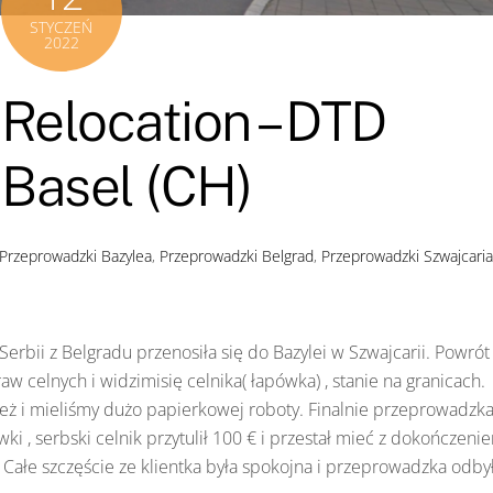
STYCZEŃ
2022
Relocation – DTD
 Basel (CH)
Przeprowadzki Bazylea
,
Przeprowadzki Belgrad
,
Przeprowadzki Szwajcaria
Serbii z Belgradu przenosiła się do Bazylei w Szwajcarii. Powrót
w celnych i widzimisię celnika( łapówka) , stanie na granicach.
ież i mieliśmy dużo papierkowej roboty. Finalnie przeprowadzk
ówki , serbski celnik przytulił 100 € i przestał mieć z dokończeni
 Całe szczęście ze klientka była spokojna i przeprowadzka odby