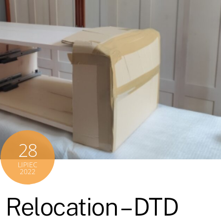
28
LIPIEC
2022
 Relocation – DTD