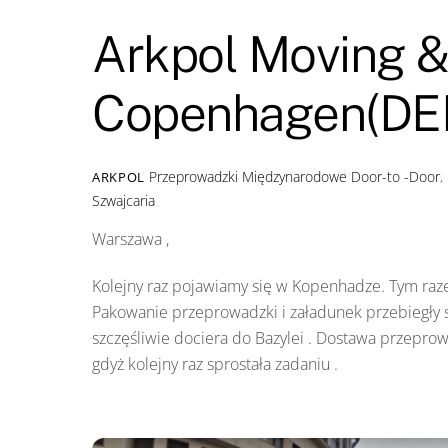
Arkpol Moving &
Copenhagen(DEN)
Przeprowadzki Międzynarodowe
Door-to -Door
,
ARKPOL
Szwajcaria
Warszawa ,
Kolejny raz pojawiamy się w Kopenhadze. Tym raze
Pakowanie przeprowadzki i załadunek przebiegły sp
szczęśliwie dociera do Bazylei . Dostawa przepro
gdyż kolejny raz sprostała zadaniu .