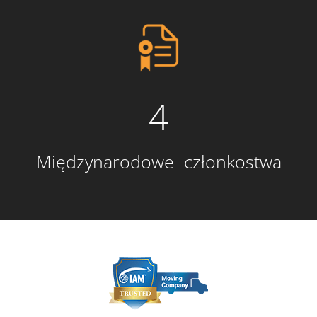
4
Międzynarodowe członkostwa